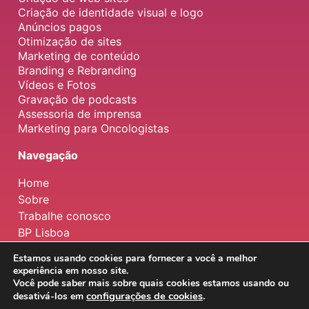
Criação de identidade visual e logo
Anúncios pagos
Otimização de sites
Marketing de conteúdo
Branding e Rebranding
Vídeos e Fotos
Gravação de podcasts
Assessoria de imprensa
Marketing para Oncologistas
Navegação
Home
Sobre
Trabalhe conosco
BP Lisboa
Estamos usando cookies para fornecer a você a melhor
experiência em nosso site.
Copyright © 2026 | BP Marketing Brasil
Você pode saber mais sobre quais cookies estamos usando ou
configurações de cookies
.
desativá-los em