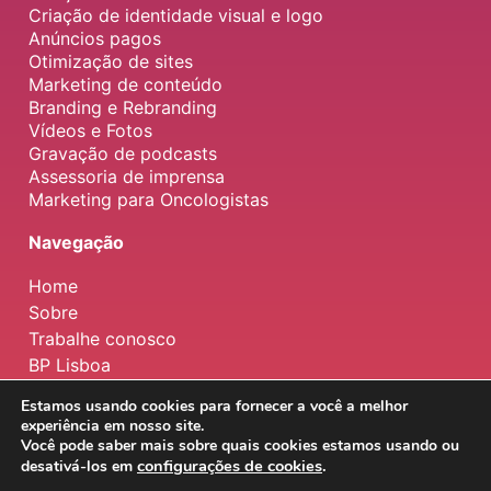
Criação de identidade visual e logo
Anúncios pagos
Otimização de sites
Marketing de conteúdo
Branding e Rebranding
Vídeos e Fotos
Gravação de podcasts
Assessoria de imprensa
Marketing para Oncologistas
Navegação
Home
Sobre
Trabalhe conosco
BP Lisboa
Estamos usando cookies para fornecer a você a melhor
experiência em nosso site.
Copyright © 2026 | BP Marketing Brasil
Você pode saber mais sobre quais cookies estamos usando ou
configurações de cookies
.
desativá-los em