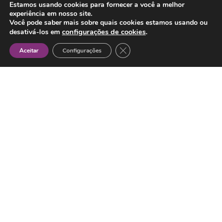
Estamos usando cookies para fornecer a você a melhor
experiência em nosso site.
Você pode saber mais sobre quais cookies estamos usando ou
configurações de cookies
.
desativá-los em
Close GDPR Cookie Banner
Aceitar
Configurações
Quem somos nós?
Somos uma empresa que tem por objetivo fugir
do óbvio.
Queremos levar o marketing digital a outro
nível.
A criatividade e leveza são prerrogativas
básicas no nosso negócio.
Somos voltados para negócios, mas sem