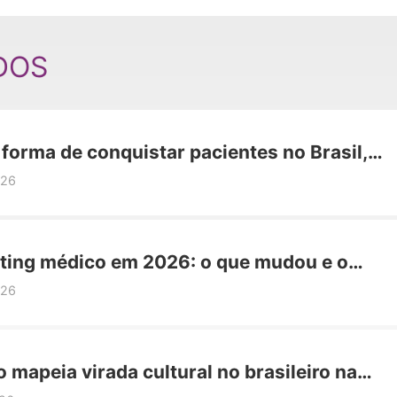
DOS
orma de conquistar pacientes no Brasil,
os viram marcas e se transformam.
026
ting médico em 2026: o que mudou e o
ealmente funciona
026
 mapeia virada cultural no brasileiro na