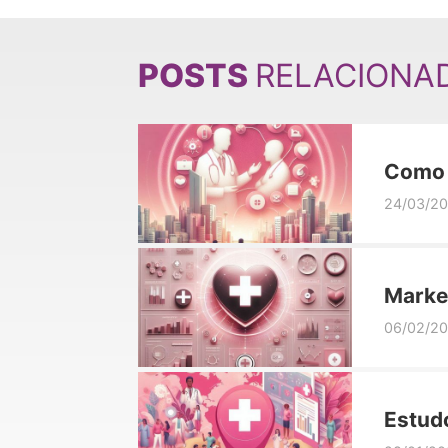
POSTS
RELACIONA
Como f
médic
24/03/2
Marke
que r
06/02/2
Estudo