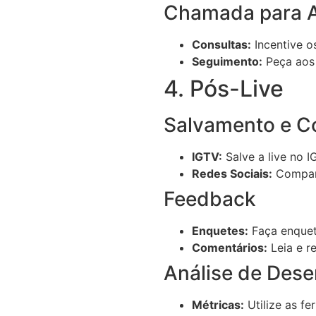
Chamada para 
Consultas:
Incentive o
Seguimento:
Peça aos 
4. Pós-Live
Salvamento e C
IGTV:
Salve a live no 
Redes Sociais:
Comparti
Feedback
Enquetes:
Faça enquete
Comentários:
Leia e r
Análise de Des
Métricas:
Utilize as fe