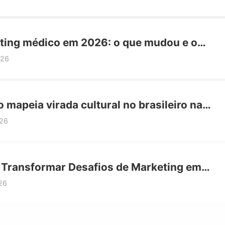
ting médico em 2026: o que mudou e o
ealmente funciona
026
 mapeia virada cultural no brasileiro na
de saúde
26
Transformar Desafios de Marketing em
unidades de Crescimento para Sua Marca
26