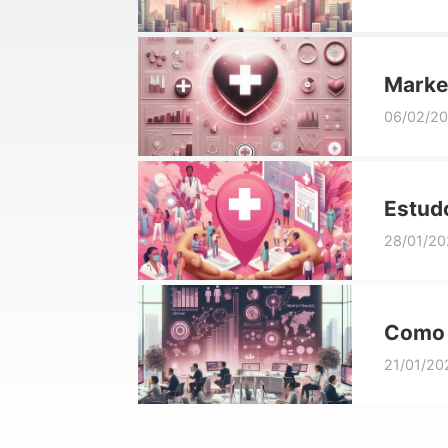
Marke
que r
06/02/2
Estudo
área 
28/01/20
Como 
Oport
21/01/20