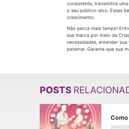
consistente, transmitirá u
o seu público-alvo. Esses be
crescimento.
Não perca mais tempo! Entr
sua marca por meio da Criaç
necessidades, entender sua 
patamar. Garanta que sua ma
POSTS
RELACIONA
Como f
médic
24/03/2