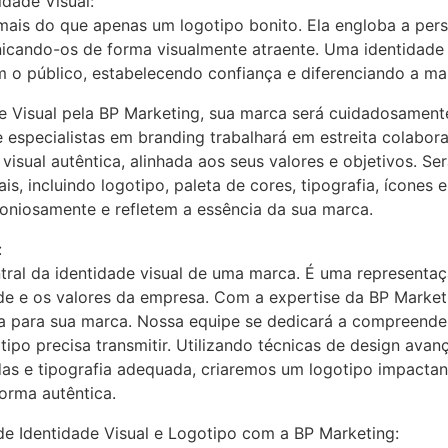
idade Visual:
 mais do que apenas um logotipo bonito. Ela engloba a pers
ando-os de forma visualmente atraente. Uma identidade vi
o público, estabelecendo confiança e diferenciando a ma
e Visual pela BP Marketing, sua marca será cuidadosamen
 especialistas em branding trabalhará em estreita colabo
isual autêntica, alinhada aos seus valores e objetivos. Se
s, incluindo logotipo, paleta de cores, tipografia, ícones 
iosamente e refletem a essência da sua marca.
:
tral da identidade visual de uma marca. É uma representa
de e os valores da empresa. Com a expertise da BP Market
a para sua marca. Nossa equipe se dedicará a compreender 
ipo precisa transmitir. Utilizando técnicas de design avan
as e tipografia adequada, criaremos um logotipo impactan
orma autêntica.
de Identidade Visual e Logotipo com a BP Marketing: