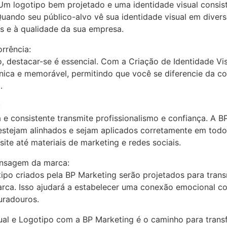
m logotipo bem projetado e uma identidade visual consist
ando seu público-alvo vê sua identidade visual em divers
s e à qualidade da sua empresa.
rrência:
 destacar-se é essencial. Com a Criação de Identidade Vi
única e memorável, permitindo que você se diferencie da co
.
:
 e consistente transmite profissionalismo e confiança. A B
 estejam alinhados e sejam aplicados corretamente em tod
ite até materiais de marketing e redes sociais.
ensagem da marca:
otipo criados pela BP Marketing serão projetados para tran
arca. Isso ajudará a estabelecer uma conexão emocional co
uradouros.
sual e Logotipo com a BP Marketing é o caminho para tran