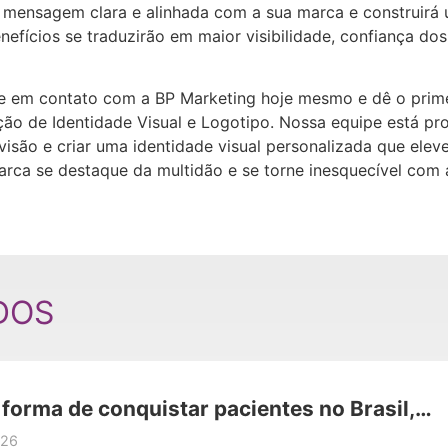
ma mensagem clara e alinhada com a sua marca e construir
nefícios se traduzirão em maior visibilidade, confiança do
e em contato com a BP Marketing hoje mesmo e dê o prime
ão de Identidade Visual e Logotipo. Nossa equipe está pro
visão e criar uma identidade visual personalizada que ele
rca se destaque da multidão e se torne inesquecível com 
DOS
orma de conquistar pacientes no Brasil,
os viram marcas e se transformam.
026