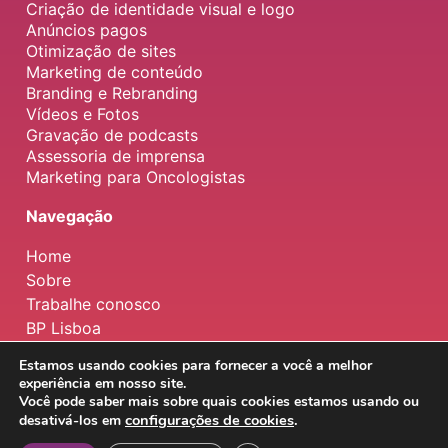
Criação de identidade visual e logo
Anúncios pagos
Otimização de sites
Marketing de conteúdo
Branding e Rebranding
Vídeos e Fotos
Gravação de podcasts
Assessoria de imprensa
Marketing para Oncologistas
Navegação
Home
Sobre
Trabalhe conosco
BP Lisboa
Estamos usando cookies para fornecer a você a melhor
experiência em nosso site.
Copyright © 2026 | BP Marketing Brasil
Você pode saber mais sobre quais cookies estamos usando ou
configurações de cookies
.
desativá-los em