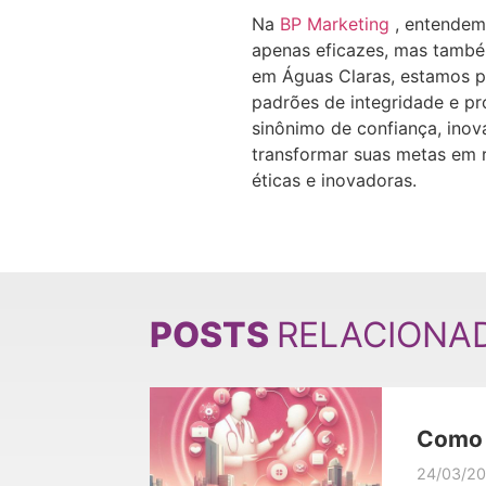
Na
BP Marketing
, entendem
apenas eficazes, mas também
em Águas Claras, estamos pr
padrões de integridade e pr
sinônimo de confiança, ino
transformar suas metas em 
éticas e inovadoras.
POSTS
RELACIONA
Como f
médic
24/03/2