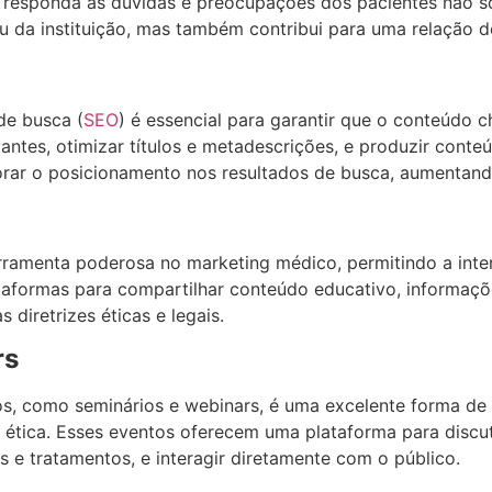
 responda às dúvidas e preocupações dos pacientes não só
ou da instituição, mas também contribui para uma relação 
de busca (
SEO
) é essencial para garantir que o conteúdo c
vantes, otimizar títulos e metadescrições, e produzir cont
rar o posicionamento nos resultados de busca, aumentando 
rramenta poderosa no marketing médico, permitindo a inte
taformas para compartilhar conteúdo educativo, informaçõ
 diretrizes éticas e legais.
rs
s, como seminários e webinars, é uma excelente forma de 
ética. Esses eventos oferecem uma plataforma para discut
s e tratamentos, e interagir diretamente com o público.