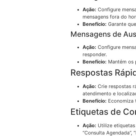
Ação:
Configure mensa
mensagens fora do hor
Benefício:
Garante que
Mensagens de Aus
Ação:
Configure mensag
responder.
Benefício:
Mantém os pa
Respostas Rápi
Ação:
Crie respostas r
atendimento e localiza
Benefício:
Economiza t
Etiquetas de Co
Ação:
Utilize etiqueta
“Consulta Agendada”, 