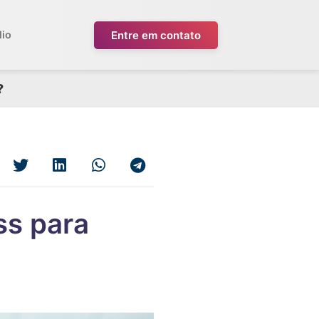
Entre em contato
lio
?
ss para