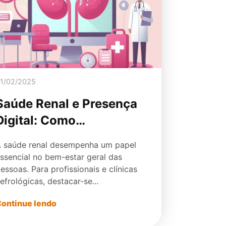
1/02/2025
Saúde Renal e Presença
Digital: Como
Transformar Consultas
 saúde renal desempenha um papel
em Conexões de
ssencial no bem-estar geral das
Confiança Online
essoas. Para profissionais e clínicas
efrológicas, destacar-se...
ontinue lendo