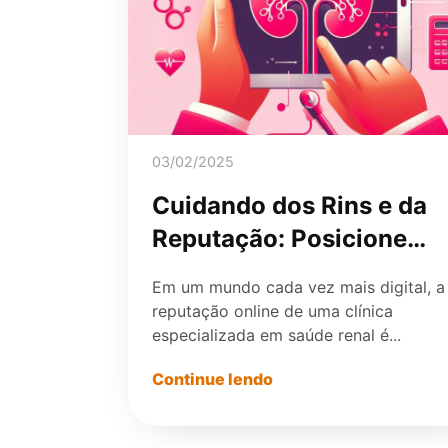
03/02/2025
Cuidando dos Rins e da
Reputação: Posicione
Sua Clínica com
Em um mundo cada vez mais digital, a
Autoridade no Mundo
reputação online de uma clínica
Digital.
especializada em saúde renal é...
Continue lendo