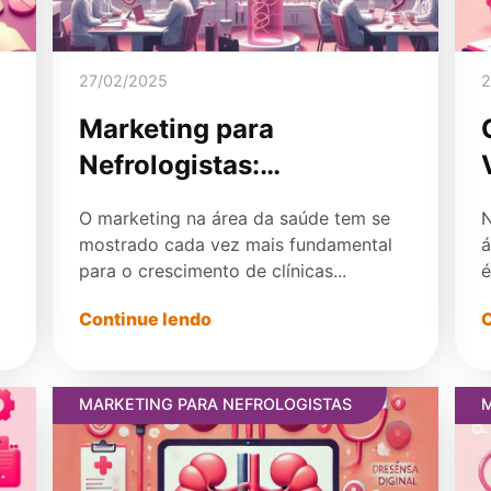
27/02/2025
2
Marketing para
Nefrologistas:
Estratégias Essenciais
O marketing na área da saúde tem se
N
para Crescer na Área de
mostrado cada vez mais fundamental
á
Saúde
para o crescimento de clínicas...
é
Continue lendo
C
MARKETING PARA NEFROLOGISTAS