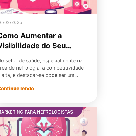
6/02/2025
Como Aumentar a
Visibilidade do Seu
Consultório de
o setor de saúde, especialmente na
Nefrologia e Atrair Mais
rea de nefrologia, a competitividade
Pacientes
 alta, e destacar-se pode ser um...
ontinue lendo
MARKETING PARA NEFROLOGISTAS