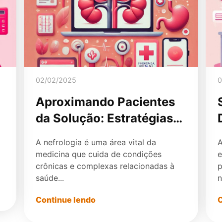
02/02/2025
0
Aproximando Pacientes
da Solução: Estratégias
de Marketing para
A nefrologia é uma área vital da
A
Nefrologistas que Fazem
medicina que cuida de condições
e
a Diferença
crônicas e complexas relacionadas à
p
saúde...
n
Continue lendo
C