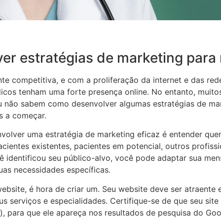
r estratégias de marketing para
te competitiva, e com a proliferação da internet e das red
icos tenham uma forte presença online. No entanto, muit
u não sabem como desenvolver algumas estratégias de mark
s a começar.
volver uma estratégia de marketing eficaz é entender quem
acientes existentes, pacientes em potencial, outros profiss
 identificou seu público-alvo, você pode adaptar sua men
uas necessidades específicas.
bsite, é hora de criar um. Seu website deve ser atraente e
us serviços e especialidades. Certifique-se de que seu sit
), para que ele apareça nos resultados de pesquisa do Go