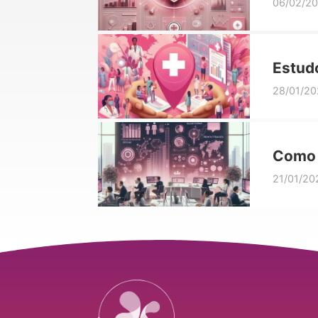
que r
06/02/2
Estudo
área 
28/01/20
Como 
Oport
21/01/20