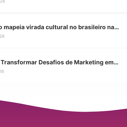
ealmente funciona
026
 mapeia virada cultural no brasileiro na
de saúde
26
Transformar Desafios de Marketing em
unidades de Crescimento para Sua Marca
26