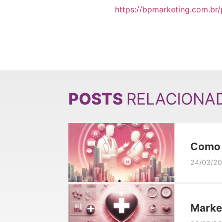
https://bpmarketing.com.br/
POSTS
RELACIONA
Como f
médic
24/03/2
Marke