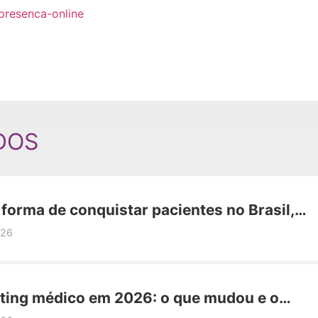
presenca-online
DOS
orma de conquistar pacientes no Brasil,
os viram marcas e se transformam.
026
ting médico em 2026: o que mudou e o