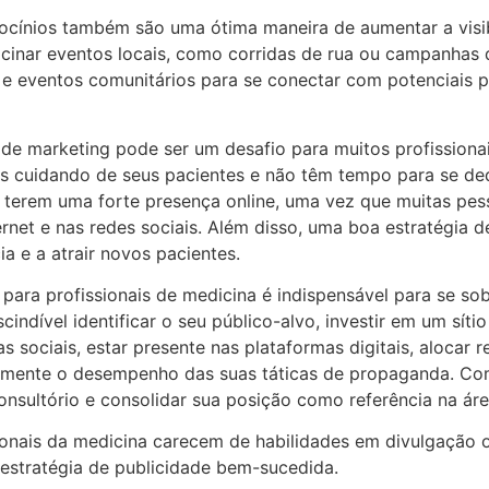
ocínios também são uma ótima maneira de aumentar a visibi
ocinar eventos locais, como corridas de rua ou campanhas
e e eventos comunitários para se conectar com potenciais p
de marketing pode ser um desafio para muitos profissiona
 cuidando de seus pacientes e não têm tempo para se dedi
 terem uma forte presença online, uma vez que muitas pe
rnet e nas redes sociais. Além disso, uma boa estratégia 
a e a atrair novos pacientes.
para profissionais de medicina é indispensável para se sob
cindível identificar o seu público-alvo, investir em um sítio
ias sociais, estar presente nas plataformas digitais, aloca
camente o desempenho das suas táticas de propaganda. Com
onsultório e consolidar sua posição como referência na áre
ssionais da medicina carecem de habilidades em divulgaçã
estratégia de publicidade bem-sucedida.